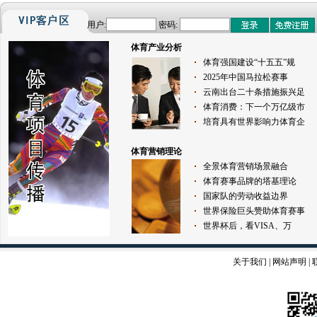
用户:
密码:
体育产业分析
体育强国建设“十五五”规
2025年中国马拉松赛事
云南出台二十条措施振兴足
体育消费：下一个万亿级市
培育具有世界影响力体育企
体育营销理论
全景体育营销场景融合
体育赛事品牌的塔基理论
国家队的劳动收益边界
世界保险巨头赞助体育赛事
世界杯后，看VISA、万
关于我们
|
网站声明
|