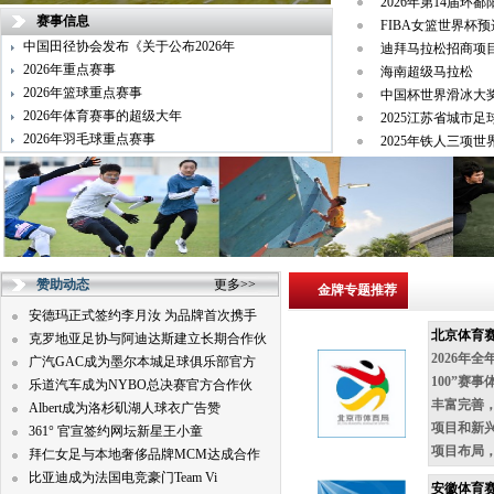
2026年第14届环
赛事信息
FIBA女篮世界杯
中国田径协会发布《关于公布2026年
迪拜马拉松招商项
2026年重点赛事
海南超级马拉松
2026年篮球重点赛事
中国杯世界滑冰大
2026年体育赛事的超级大年
2025江苏省城市
2026年羽毛球重点赛事
2025年铁人三项世
赞助动态
更多>>
金牌专题推荐
安德玛正式签约李月汝 为品牌首次携手
北京体育
克罗地亚足协与阿迪达斯建立长期合作伙
2026年
广汽GAC成为墨尔本城足球俱乐部官方
100”赛
乐道汽车成为NYBO总决赛官方合作伙
丰富完善，
Albert成为洛杉矶湖人球衣广告赞
项目和新
361° 官宣签约网坛新星王小童
项目布局
拜仁女足与本地奢侈品牌MCM达成合作
比亚迪成为法国电竞豪门Team Vi
安徽体育