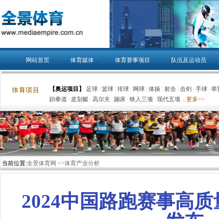
网站首页
体育媒体
体育赛事项目
队伍及运动员
【奥运项目】
足球
|
篮球
|
排球
|
网球
|
体操
|
射击
|
击剑
|
手球
|
举
跆拳道
|
皮划艇
|
高尔夫
|
蹦床
|
铁人三项
|
现代五项
...更多>>
当前位置:
全景体育网 >>体育产业分析
2024中国路跑赛事高